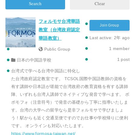
Clear
フォルモサ台湾華語
Join Group
教室（台湾政府認定
Last active: 2年 ago
華語教室）
1
member
Public Group
1
post
日本の中国語学校
台湾式で学べる台湾中国語に特化し
た台湾政府認定教室です。 TCSOL国際中国語教師の資格を
有す講師や日本語が堪能で台湾政府の教育資格を有する講師
陣、いずれも台湾人講師でネイティブな発音で学べます。 ボ
ポモフォ（注音符号）で発音の基礎から丁寧に指導いたしま
す。台湾の大学への留学なら是非フォルモサで学びましょ
う！駅からも近く交通至便ですのでお仕事や学校帰りに便利
です。 オンラインも対応いたします。
https://www.formosa-taiwan.net/