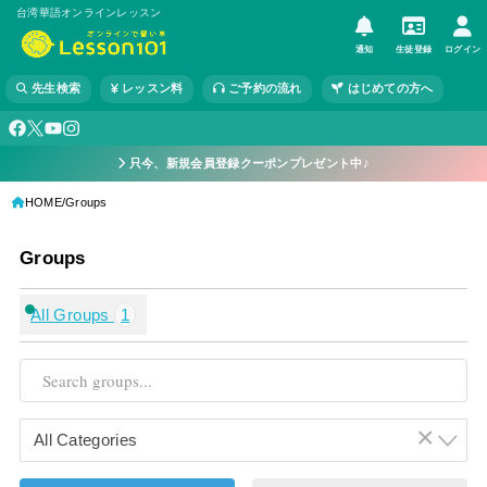
台湾華語オンラインレッスン
通知
生徒登録
ログイン
先生検索
レッスン料
ご予約の流れ
はじめての方へ
只今、新規会員登録クーポンプレゼント中♪
HOME
Groups
Groups
All Groups
1
×
All Categories