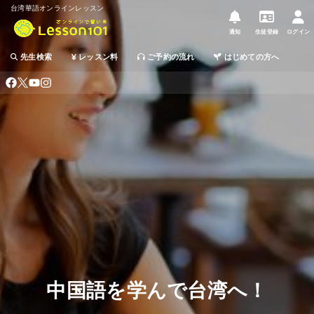
台湾華語オンラインレッスン
通知
生徒登録
ログイン
先生検索
レッスン料
ご予約の流れ
はじめての方へ
中国語を学んで台湾へ！