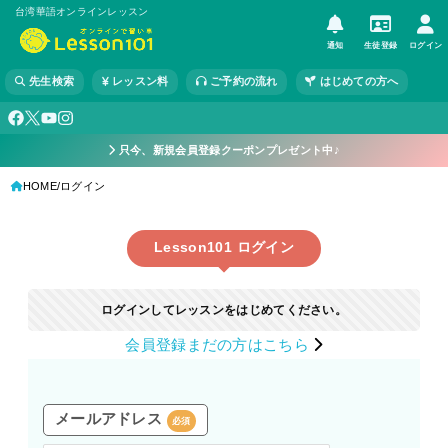
台湾華語オンラインレッスン
通知
生徒登録
ログイン
先生検索
レッスン料
ご予約の流れ
はじめての方へ
只今、新規会員登録クーポンプレゼント中♪
HOME
ログイン
Lesson101 ログイン
ログインしてレッスンをはじめてください。
会員登録まだの方はこちら
メールアドレス
必須