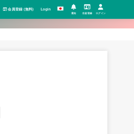
会員登録 (無料)
Login
通知
生徒登録
ログイン
た