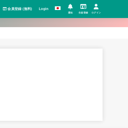
会員登録 (無料)
Login
通知
生徒登録
ログイン
。