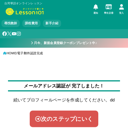
台湾華語オンラインレッスン
通知
學生註冊
登入
尋找教師
課程費用
新手介紹
只今、新規会員登録クーポンプレゼント中♪
HOME
電子郵件認證完成
メールアドレス認証が 完了しました！
続いてプロフィールページを作成してください。dd
次のステップにいく