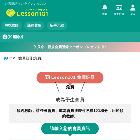
台湾華語オンラインレッスン
通知
學生註冊
登入
尋找教師
課程費用
新手介紹
只今、新規会員登録クーポンプレゼント中♪
HOME
會員註冊(免費)
Lesson101 會員註冊
免費
成為學生會員
預約教師，請註冊會員，成為會員後即可累積101積分，用於預
約教師。
請輸入您的會員資訊