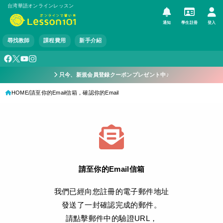
台湾華語オンラインレッスン
通知
學生註冊
登入
尋找教師
課程費用
新手介紹
只今、新規会員登録クーポンプレゼント中♪
HOME
請至你的Email信箱，確認你的Email
請至你的Email信箱
我們已經向您註冊的電子郵件地址
發送了一封確認完成的郵件。
請點擊郵件中的驗證URL，