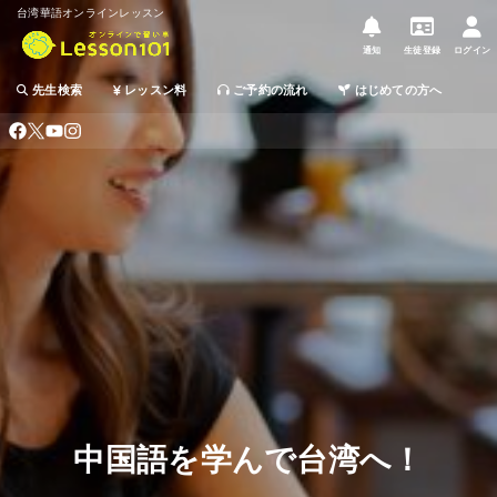
台湾華語オンラインレッスン
通知
生徒登録
ログイン
先生検索
レッスン料
ご予約の流れ
はじめての方へ
中国語を学んで台湾へ！